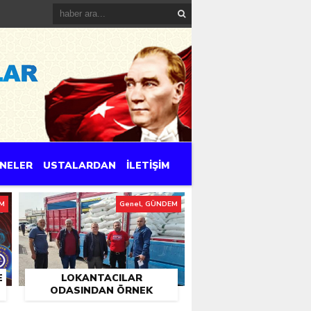
NELER
USTALARDAN
İLETİŞİM
EM
Genel, GÜNDEM
E
LOKANTACILAR
ODASINDAN ÖRNEK
UYGULAMA