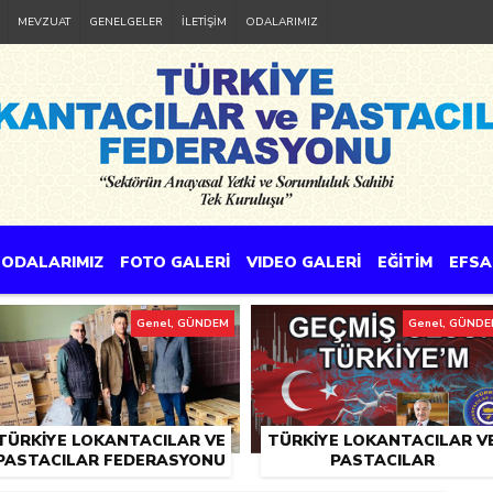
MEVZUAT
GENELGELER
İLETİŞİM
ODALARIMIZ
ODALARIMIZ
FOTO GALERİ
VIDEO GALERİ
EĞİTİM
EFSA
Genel, GÜNDEM
Genel, GÜND
TÜRKIYE LOKANTACILAR VE
TÜRKIYE LOKANTACILAR V
PASTACILAR FEDERASYONU
PASTACILAR
ILE YEMEKSEPETI, DEPREM
FEDERASYONU’NDAN