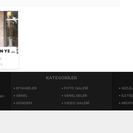
BÖLGESINDE KOLI
ANLAMLI DESTEK.
DAĞITIYOR
BU LOKANTADA NE KADAR YERSEN YE “FIT” SIN!
ı
 ...
KATEGORİLER
EFSANELER
FOTO GALERİ
GIZLIL
arı
GENEL
GENELGELER
İLETİŞ
GÜNDEM
VIDEO GALERİ
MİSYO