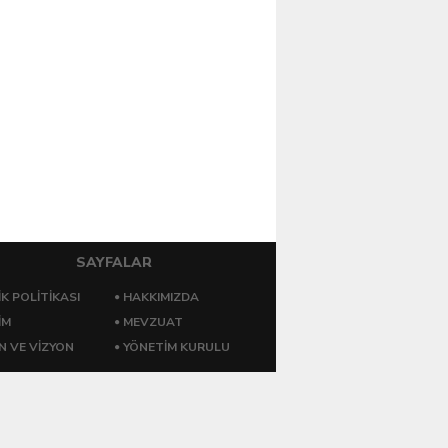
SAYFALAR
IK POLITIKASI
HAKKIMIZDA
İM
MEVZUAT
N VE VİZYON
YÖNETİM KURULU