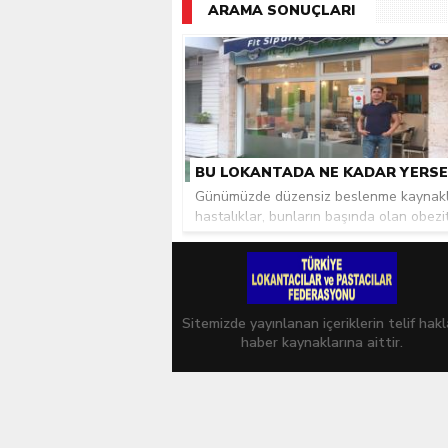
ARAMA SONUÇLARI
Günümüzde düzensiz beslenme kaynakl
hastalıklar, bunların başında olan obezite
Sitemizde yayınlanan içeriklerin telif hakl
haber kaynaklarına aittir.