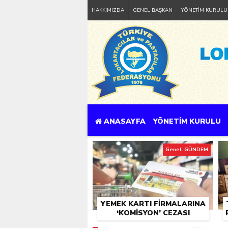
HAKKIMIZDA
GENEL BAŞKAN
YÖNETİM KURULU
ANASAYFA
YÖNETİM KURULU
Genel, GÜNDEM
YEMEK KARTI FIRMALARINA
‘KOMISYON’ CEZASI