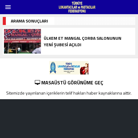
ARAMA SONUÇLARI
ÜLKEM ET MANGAL ÇORBA SALONUNUN
YENI ŞUBESI AÇILDI
MASAÜSTÜ GÖRÜNÜME GEÇ
Sitemizde yayınlanan içeriklerin telif hakları haber kaynaklarına aittir.