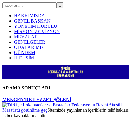
HAKKIMIZDA
GENEL BAŞKAN
YÖNETİM KURULU
MİSYON VE VİZYON
MEVZUAT
GENELGELER
ODALARIMIZ
GÜNDEM
İLETİŞİM
ARAMA SONUÇLARI
MENGEN’DE LEZZET ŞÖLENİ
Masaüstü görünüme geç
Sitemizde yayınlanan içeriklerin telif hakları
haber kaynaklarına aittir.