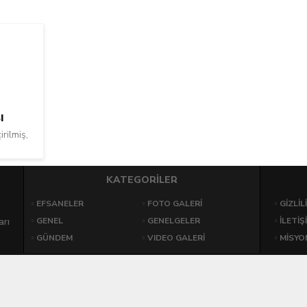
BÖLGESINDE KOLI
ANLAMLI DESTEK.
DAĞITIYOR
I
rilmiş,
KATEGORİLER
EFSANELER
FOTO GALERİ
GIZLIL
arı
GENEL
GENELGELER
İLETİŞ
GÜNDEM
VIDEO GALERİ
MİSYO