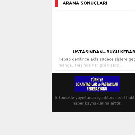
ARAMA SONUÇLARI
USTASINDAN…BUĞU KEBAB
Kebap denilince akla sadece şişlere geçi
mangal ateşinde nar gibi kızarıp...
Sitemizde yayınlanan içeriklerin telif hakl
haber kaynaklarına aittir.