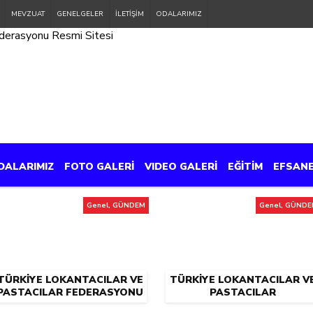
MEVZUAT
GENELGELER
İLETİŞİM
ODALARIMIZ
DALARIMIZ
FOTO GALERİ
VIDEO GALERİ
EĞİTİM
EFSAN
Genel, GÜNDEM
Genel, GÜND
TÜRKIYE LOKANTACILAR VE
TÜRKIYE LOKANTACILAR V
PASTACILAR FEDERASYONU
PASTACILAR
ILE YEMEKSEPETI, DEPREM
FEDERASYONU’NDAN