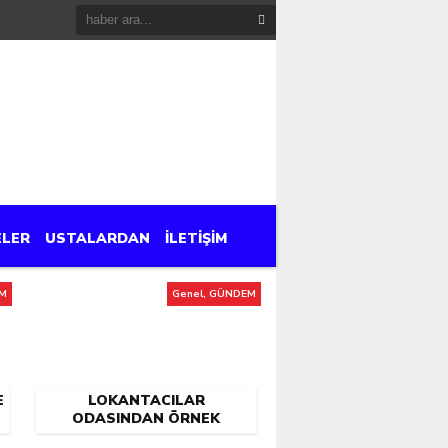
ELER
USTALARDAN
İLETİŞİM
EM
Genel, GÜNDEM
E
LOKANTACILAR
ODASINDAN ÖRNEK
UYGULAMA