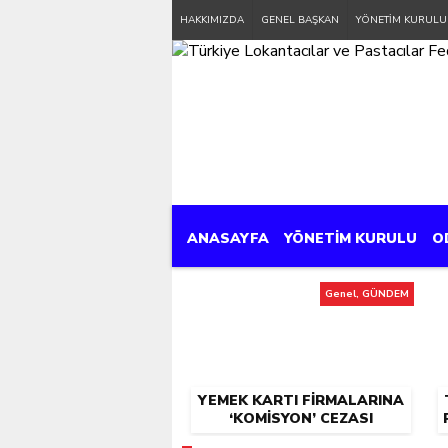
HAKKIMIZDA
GENEL BAŞKAN
YÖNETİM KURULU
ANASAYFA
YÖNETİM KURULU
O
Genel, GÜNDEM
YEMEK KARTI FIRMALARINA
‘KOMISYON’ CEZASI