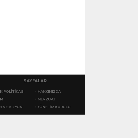
SAYFALAR
IK POLITIKASI
HAKKIMIZDA
İM
MEVZUAT
N VE VİZYON
YÖNETİM KURULU