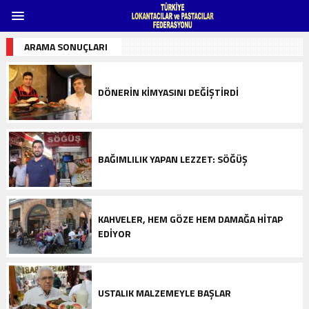
ARAMA SONUÇLARI
DÖNERIN KIMYASINI DEĞIŞTIRDI
BAĞIMLILIK YAPAN LEZZET: SÖĞÜŞ
KAHVELER, HEM GÖZE HEM DAMAĞA HITAP
EDIYOR
USTALIK MALZEMEYLE BAŞLAR