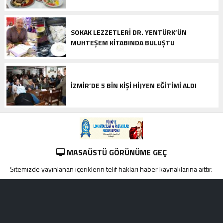
SOKAK LEZZETLERİ DR. YENTÜRK’ÜN
MUHTEŞEM KİTABINDA BULUŞTU
İZMIR’DE 5 BIN KIŞI HIJYEN EĞITIMI ALDI
MASAÜSTÜ GÖRÜNÜME GEÇ
Sitemizde yayınlanan içeriklerin telif hakları haber kaynaklarına aittir.