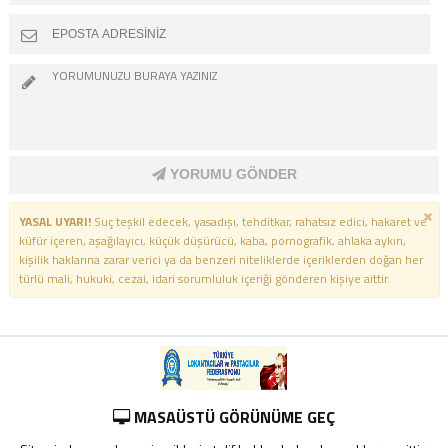
YORUMU GÖNDER
YASAL UYARI!
Suç teşkil edecek, yasadışı, tehditkar, rahatsız edici, hakaret ve
küfür içeren, aşağılayıcı, küçük düşürücü, kaba, pornografik, ahlaka aykırı,
kişilik haklarına zarar verici ya da benzeri niteliklerde içeriklerden doğan her
türlü mali, hukuki, cezai, idari sorumluluk içeriği gönderen kişiye aittir.
MASAÜSTÜ GÖRÜNÜME GEÇ