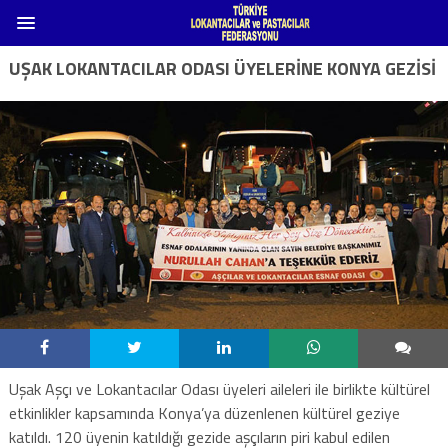
UŞAK LOKANTACILAR ODASI ÜYELERINE KONYA GEZISI
Uşak Aşçı ve Lokantacılar Odası üyeleri aileleri ile birlikte kültürel
etkinlikler kapsamında Konya’ya düzenlenen kültürel geziye
katıldı. 120 üyenin katıldığı gezide aşçıların piri kabul edilen