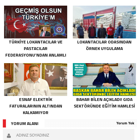
BÖLGESINDE KOLI DAĞITIYOR
TÜRKIYE LOKANTACILAR VE
LOKANTACILAR ODASINDAN
PASTACILAR
ÖRNEK UYGULAMA
FEDERASYONU’NDAN ANLAMLI
DESTEK.
ESNAF ELEKTRIK
BAHAR BILEN AÇIKLADI! GIDA
FATURALARININ ALTINDAN
SEKTÖRÜNDE EĞITIM HAMLESI
KALKAMIYOR
YORUM ALANI
Yorum Yok