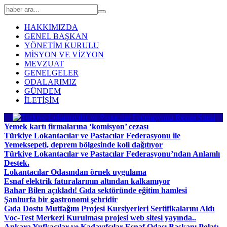
HAKKIMIZDA
GENEL BAŞKAN
YÖNETİM KURULU
MİSYON VE VİZYON
MEVZUAT
GENELGELER
ODALARIMIZ
GÜNDEM
İLETİŞİM
Yemek kartı firmalarına ‘komisyon’ cezası
Türkiye Lokantacılar ve Pastacılar Federasyonu ile
Yemeksepeti, deprem bölgesinde koli dağıtıyor
Türkiye Lokantacılar ve Pastacılar Federasyonu’ndan Anlamlı
Destek.
Lokantacılar Odasından örnek uygulama
Esnaf elektrik faturalarının altından kalkamıyor
Bahar Bilen açıkladı! Gıda sektöründe eğitim hamlesi
Şanlıurfa bir gastronomi şehridir
Gıda Dostu Mutfağım Projesi Kursiyerleri Sertifikalarını Aldı
Voc-Test Merkezi Kurulması projesi web sitesi yayında..
Ankara Yufkacılar ve Kadayıfçılar Esnaf Odası Başkanı Polat: