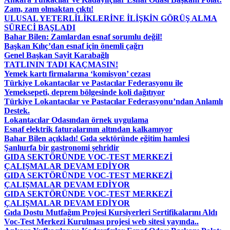
Zam, zam olmaktan çıktı!
ULUSAL YETERLİLİKLERİNE İLİŞKİN GÖRÜŞ ALMA
SÜRECİ BAŞLADI
Bahar Bilen: Zamlardan esnaf sorumlu değil!
Başkan Kılıç’dan esnaf için önemli çağrı
Genel Başkan Sayit Karabağlı
TATLININ TADI KAÇMASIN!
Yemek kartı firmalarına ‘komisyon’ cezası
Türkiye Lokantacılar ve Pastacılar Federasyonu ile
Yemeksepeti, deprem bölgesinde koli dağıtıyor
Türkiye Lokantacılar ve Pastacılar Federasyonu’ndan Anlamlı
Destek.
Lokantacılar Odasından örnek uygulama
Esnaf elektrik faturalarının altından kalkamıyor
Bahar Bilen açıkladı! Gıda sektöründe eğitim hamlesi
Şanlıurfa bir gastronomi şehridir
GIDA SEKTÖRÜNDE VOC-TEST MERKEZİ
ÇALIŞMALAR DEVAM EDİYOR
GIDA SEKTÖRÜNDE VOC-TEST MERKEZİ
ÇALIŞMALAR DEVAM EDİYOR
GIDA SEKTÖRÜNDE VOC-TEST MERKEZİ
ÇALIŞMALAR DEVAM EDİYOR
Gıda Dostu Mutfağım Projesi Kursiyerleri Sertifikalarını Aldı
Voc-Test Merkezi Kurulması projesi web sitesi yayında..